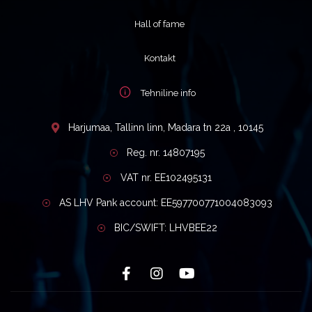
Hall of fame
Kontakt
Tehniline info
Harjumaa, Tallinn linn, Madara tn 22a , 10145
Reg. nr. 14807195
VAT nr. EE102495131
AS LHV Pank account: EE597700771004083093
BIC/SWIFT: LHVBEE22