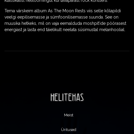
klassikalist heliloomingut kui tavapärast rock kontserti.
Tema värskeim album As The Moon Rests viis selle kõlapildi
veelgi eepilisemasse ja sümfoonilisemasse suunda. See on
muusika hetkeks, mil on vaja eemalduda moshpit’ide pöörasest
energiast ja lasta end täielikult neelata süsimustal melanhoolial.
Meist
Üritused