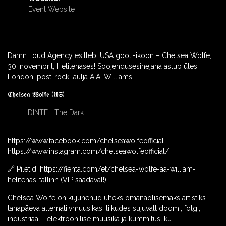
Event Website
Damn.Loud Agency esitleb: USA gooti-ikoon – Chelsea Wolfe,
30. novembril, Helitehases! Soojendusesinejana astub üles
Londoni post-rock laulja A.A. Williams
𝕮𝖍𝖊𝖑𝖘𝖊𝖆 𝖂𝖔𝖑𝖋𝖊 (𝖀𝕾)
DINTE + The Dark
https://www.facebook.com/chelseawolfeofficial
https://www.instagram.com/chelseawolfeofficial/
🔗 Piletid: https://fienta.com/et/chelsea-wolfe-aa-william-
helitehas-tallinn (VIP saadaval!)
Chelsea Wolfe on kujunenud üheks omanäolisemaks artistiks
tänapäeva alternatiivmuusikas, liikudes sujuvalt doomi, folgi,
industriaal-, elektroonilise muusika ja kummitusliku