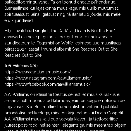
ballaadiloomingu vahel. Ta on loonud endale pühendunud
ülemaailmse kuulajaskonna muusikaga, mis uurib muutumist,
spirituaalsust, leina, igatsust ning nähtamatuid jõude, mis meie
elu kujundavad.
Hiljuti avaldatud singlid „The Dark” ja „Death Is Not the End”
annavad esimese pilgu artisti peagi ilmuvale üheksandale
stuudioalbumile. Tegemist on Wolfe’i esimese uue muusikaga
pärast 2024. aastal ilmunud albumit She Reaches Out to She
Reaches Out to She.
𝕬.𝕬. 𝖂𝖎𝖑𝖑𝖎𝖆𝖒𝖘 (𝖀𝕶)
https://www.aawilliamsmusic.com/
https://www.instagram.com/aawilliamsmusic/
https://www.facebook.com/aawilliamsmusic/
A.A. Williams on ideaalne tõestus sellest, et muusika raskus ei
seisne ainult moonutatud kitarrides, vaid eelkõige emotsioonide
sügavuses. See Briti multiinstrumentalist on võlunud publikut
omanäolise helikeelega, mida on kirjeldatud kui Death Gospelit.
A.A. Williamsi muusika liigub vaevata klaveri- ja tšellopartiide
juurest post-rock’i heliseinteni, elegantsiga, mis meenutab pigem