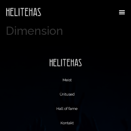
Dimension
Meist
Üritused
Hall of fame
Kontakt