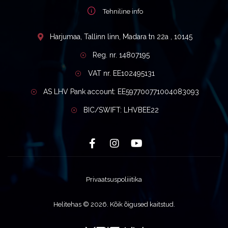
Tehniline info
Harjumaa, Tallinn linn, Madara tn 22a , 10145
Reg. nr. 14807195
VAT nr. EE102495131
AS LHV Pank account: EE597700771004083093
BIC/SWIFT: LHVBEE22
Privaatsuspoliiitika
Helitehas © 2026. Kõik õigused kaitstud.