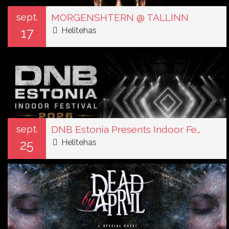
sept.
MORGENSHTERN @ TALLINN
17
Helitehas
sept.
DNB Estonia Presents Indoor Festival 2026 @ Helitehas
25
Helitehas