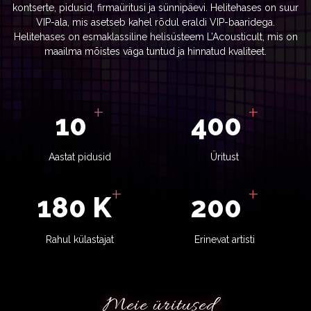
kontserte, pidusid, firmaüritusi ja sünnipäevi. Helitehases on suur
VIP-ala, mis asetseb kahel rõdul eraldi VIP-baaridega.
Helitehases on esmaklassiline helisüsteem L’Acousticult, mis on
maailma mõistes väga tuntud ja hinnatud kvaliteet.
+
+
10
400
Aastat pidusid
Üritust
+
+
180
K
200
Rahul külastajat
Erinevat artisti
Meie üritused