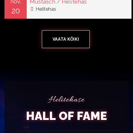
nov.
Mustasch / Helitehas
20
Helitehas
VAATA KÕIKI
Helitehase
HALL OF FAME