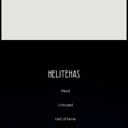
Meist
Üritused
Hall of fame