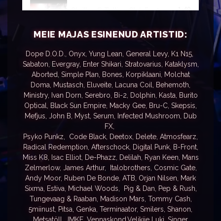
1:49
Skrillex @ Tallinn, Club Factory
MEIE MAJAS ESINENUD ARTISTID:
3:36
Макс Корж - Кто Здесь Отец (Factory Club, Tallinn)
Dope D.O.D., Onyx, Yung Lean, General Levy, K1 N15,
Sabaton, Evergray, Enter Shikari, Stratovarius, Katakly
1:48
sm,
Gareth Emery @ Club Factory 23.02.2016 - Official Aftermovie
Aborted, Simple Plan, Bones, Korpiklaani, Molchat
Doma, Mustasch, Eluveite, Lacuna Coil, Behemoth,
2:04
Hard Nation with Headhunterz @ Factory 04.04.2015
Ministry, Ivan Dorn, Serebro, Bi-2, Dolphin, Kasta, Burito
Optical, Black Sun Empire, Macky Gee, Bru-C, Skepsis,
Mefjus, John B, Myst, Serum, Infected Mushroom, Dub
0:17
Weekender: Oliver Heldens @ Club Factory, Tallinn
FX,
Psyko Punkz, Code Black, Deetox, Delete, Atmosfearz,
1:49
Extreme: DIMENSION Aftermovie 4K @Tallinn
Radical Redemption, Afterschock, Digital Punk, B-Front,
Miss K8, Isac Elliot, De-Phazz, Delilah, Rya
n Keen, Mans
Zelmerlow, James Arthur, Italobrothers, Cosmic Gate,
3:38
HARD NATION 9th BIRTHDAY with DA TWEEKAZ 22.11.2019 (Official Aftermovie)
Andy Moor, Ruben De Bonde, ATB, Orjan Nilsen, Mark
Sixma, Estiva, Michael Woods, Pig & Dan, Pep & Rush,
Tungevaag & Raaban, Madison Mars, Tommy Cash,
5miinust, Pitsa, Genka, Terminaator, Smilers, Shanon,
Metsatöll, JMKE, Vennaskond,Velikije Luki, Singer