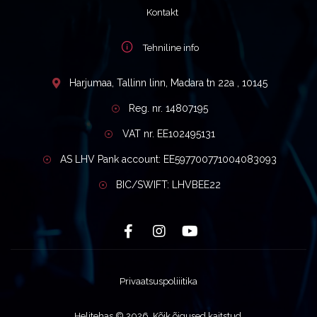
Kontakt
Tehniline info
Harjumaa, Tallinn linn, Madara tn 22a , 10145
Reg. nr. 14807195
VAT nr. EE102495131
AS LHV Pank account: EE597700771004083093
BIC/SWIFT: LHVBEE22
Privaatsuspoliiitika
Helitehas © 2026. Kõik õigused kaitstud.