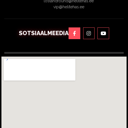
lostandfound@helitehas.ee
vip@helitehas.ee
SOTSIAALMEEDIA