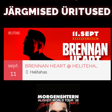
JÄRGMISED ÜRITUSED
sept.
BRENNAN HEART @ HELITEHAS // 11.09.26
11
Helitehas