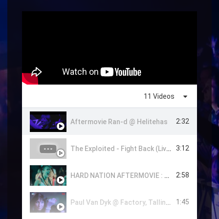
HALL OF FAME
11 Videos
2:32
Aftermovie Ran-d @ Helitehas
3:12
The Exploited - Fight Back (Live @ Helitehas, Tallinn, Estonia 20.04.2019)
2:58
HARD NATION AFTERMOVIE : Brennan Heart with "Show Me Your True Colors" Album Tour 2019 @ Helitehas
1:45
Paul Van Dyk @ Factory, Tallinn Aftermovie - 18.12.2015