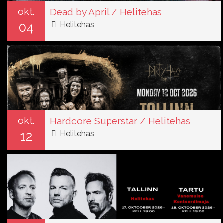
okt.
Dead by April / Helitehas
04
Helitehas
okt.
Hardcore Superstar / Helitehas
12
Helitehas