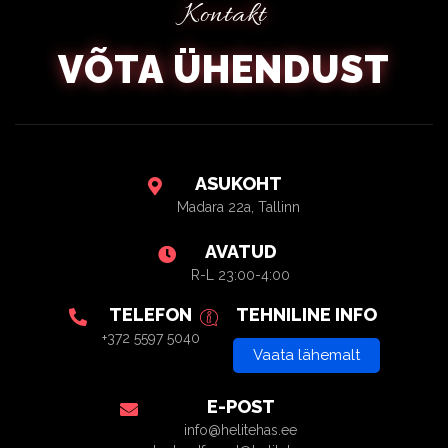
Kontakt
VÕTA ÜHENDUST
ASUKOHT
Madara 22a, Tallinn
AVATUD
R-L 23:00-4:00
TELEFON
TEHNILINE INFO
+372 5597 5040
Vaata lähemalt
E-POST
info@helitehas.ee