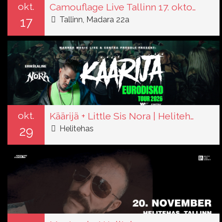
okt.
Camouflage Live Tallinn 17. oktoober 2026
17
Tallinn, Madara 22a
okt.
Käärijä + Little Sis Nora | Helitehas | 29.10.2026
29
Helitehas